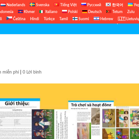
Nederlands
Svenska
Tiếng Việt
Русский
한국어
Ук
ndonesia
Khmer
Italiano
Polski
Deutsch
Tetum
Zulu
li
Čeština
Hindi
Türkçe
Tamil
Suomi
Hebrew
🇱🇹 Lietuvi
Cựu Ước
h miễn phí
|
0 Lời bình