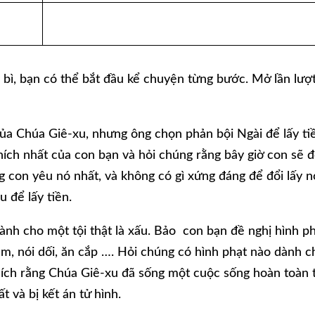
g bì, bạn có thể bắt đầu kể chuyện từng bước. Mở lần lượ
ủa Chúa Giê-xu, nhưng ông chọn phản bội Ngài để lấy ti
hích nhất của con bạn và hỏi chúng rằng bây giờ con sẽ đ
g con yêu nó nhất, và không có gì xứng đáng để đổi lấy n
u để lấy tiền.
dành cho một tội thật là xấu. Bảo con bạn đề nghị hình p
 em, nói dối, ăn cắp …. Hỏi chúng có hình phạt nào dành 
thích rằng Chúa Giê-xu đã sống một cuộc sống hoàn toàn 
t và bị kết án tử hình.