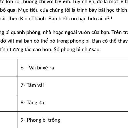
i lớn rồi, huống chi với trẻ em. Tuy nhiên, đó là một lẽ t
ỏ qua. Mục tiêu của chúng tôi là trình bày bài học thích
xác theo Kinh Thánh. Bạn biết con bạn hơn ai hết!
ong bì quanh phòng, nhà hoặc ngoài vườn của bạn. Trên t
 đồ vật mà bạn có thể bỏ trong phong bì. Bạn có thể thay
 tính tương tác cao hơn. Số phong bì như sau:
6 – Vải bị xé ra
7- Tấm vải
8- Tảng đá
9- Phong bì trống