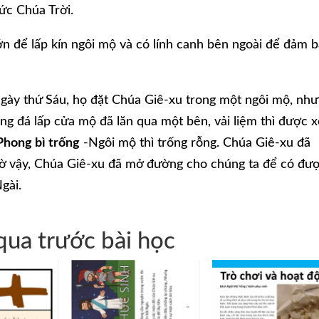
ức Chúa Trời.
ớn để lấp kín ngôi mộ và có lính canh bên ngoài để đảm 
 ngày thứ Sáu, họ đặt Chúa Giê-xu trong một ngôi mộ, nh
ng đá lấp cửa mộ đã lăn qua một bên, vải liệm thì được 
Phong bì trống
-Ngôi mộ thì trống rỗng. Chúa Giê-xu đã
. Nhờ vậy, Chúa Giê-xu đã mở đường cho chúng ta để có đư
gài.
ua trước bài học