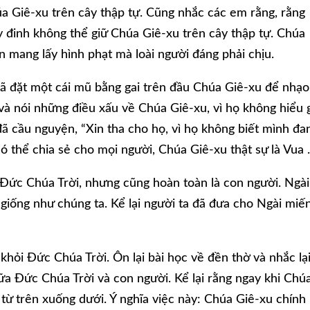
húa Giê-xu trên cây thập tự. Cũng nhắc các em rằng, rằng
 đinh không thể giữ Chúa Giê-xu trên cây thập tự. Chúa
n mang lấy hình phạt mà loài người đáng phải chịu.
ã đặt một cái mũ bằng gai trên đầu Chúa Giê-xu để nhạo
và nói những điều xấu về Chúa Giê-xu, vì họ không hiểu 
ã cầu nguyện, “Xin tha cho họ, vì họ không biết mình đa
có thể chia sẻ cho mọi người, Chúa Giê-xu thật sự là Vua 
 Đức Chúa Trời, nhưng cũng hoàn toàn là con người. Ngài
 giống như chúng ta. Kể lại người ta đã đưa cho Ngài miế
 khỏi Đức Chúa Trời. Ôn lại bài học về đền thờ và nhắc lại
a Đức Chúa Trời và con người. Kể lại rằng ngay khi Chú
 từ trên xuống dưới. Ý nghĩa việc này: Chúa Giê-xu chính 