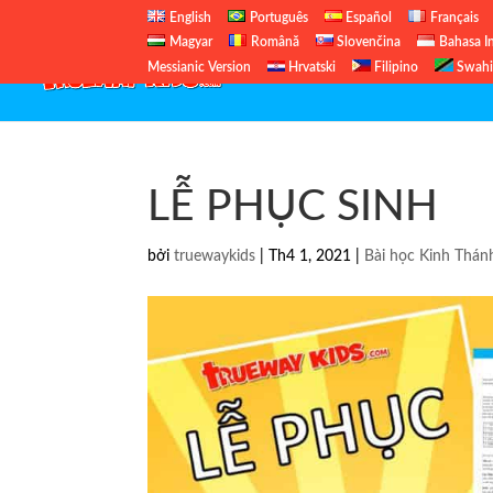
English
Português
Español
Français
Magyar
Română
Slovenčina
Bahasa I
Messianic Version
Hrvatski
Filipino
Swahi
LỄ PHỤC SINH
bởi
truewaykids
|
Th4 1, 2021
|
Bài học Kinh Thán