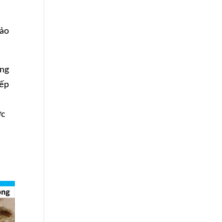
bảo
ưng
xếp
ợc