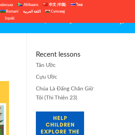
раїнська
Afrikaans
中文 (中国)
ไทย
Romani
اللغة العربية
Cymraeg
ų
Srpski
Tân Ước
Trueway Kids – English site
Contact
Recent lessons
Tân Ước
Cựu Ước
Chúa Là Đấng Chăn Giữ
Tôi (Thi Thiên 23)