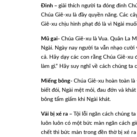
Đinh –
giải thích người ta đóng đinh C
Chúa Giê-xu là đầy quyền năng. Các cây
Giê-xu chịu hình phạt đó là vì Ngài muố
Mũ gai-
Chúa Giê-xu là Vua. Quân La M
Ngài. Ngày nay người ta vẫn nhạo cười 
cả. Hãy dạy các con rằng Chúa Giê-xu đ
làm gì.” Hãy suy nghĩ về cách chúng ta 
Miếng bông-
Chúa Giê-xu hoàn toàn là
biết đói, Ngài mệt mỏi, đau đớn và khát
bông tẩm giấm khi Ngài khát.
Vải bị xé ra –
Tội lỗi ngăn cách chúng ta
luôn luôn có một bức màn ngăn cách giữ
chết thì bức màn trong đền thờ bị xé ra