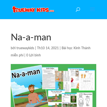
Na-a-man
bởi
truewaykids
|
Th10 14, 2021
|
Bài học Kinh Thánh
miễn phí
|
0 Lời bình