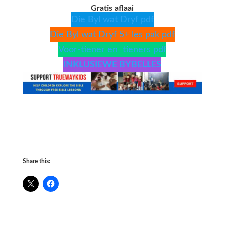
Gratis aflaai
Die Byl wat Dryf pdf
Die Byl wat Dryf 5+ les pak pdf
Voor-tiener en tieners pdf
INKLUSIEWE BYBELLES
Share this: