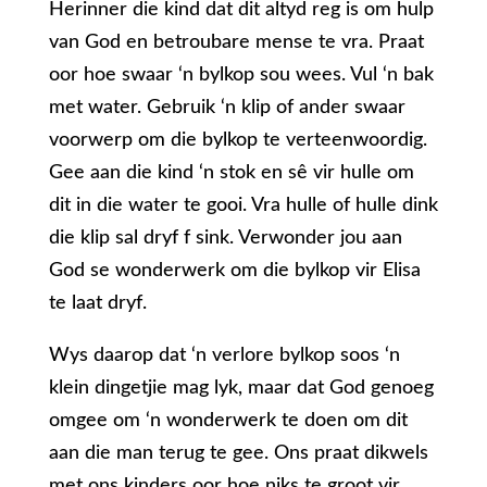
Herinner die kind dat dit altyd reg is om hulp
van God en betroubare mense te vra. Praat
oor hoe swaar ‘n bylkop sou wees. Vul ‘n bak
met water. Gebruik ‘n klip of ander swaar
voorwerp om die bylkop te verteenwoordig.
Gee aan die kind ‘n stok en sê vir hulle om
dit in die water te gooi. Vra hulle of hulle dink
die klip sal dryf f sink. Verwonder jou aan
God se wonderwerk om die bylkop vir Elisa
te laat dryf.
Wys daarop dat ‘n verlore bylkop soos ‘n
klein dingetjie mag lyk, maar dat God genoeg
omgee om ‘n wonderwerk te doen om dit
aan die man terug te gee. Ons praat dikwels
met ons kinders oor hoe niks te groot vir