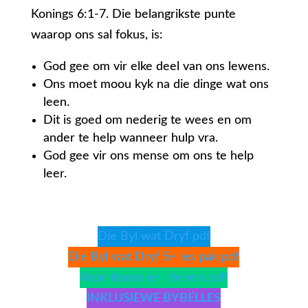
Konings 6:1-7. Die belangrikste punte
waarop ons sal fokus, is:
God gee om vir elke deel van ons lewens.
Ons moet moou kyk na die dinge wat ons
leen.
Dit is goed om nederig te wees en om
ander te help wanneer hulp vra.
God gee vir ons mense om ons te help
leer.
Die Byl wat Dryf pdf
Die Byl wat Dryf 5+ les pak pdf
Voor-tiener en tieners pdf
INKLUSIEWE BYBELLES