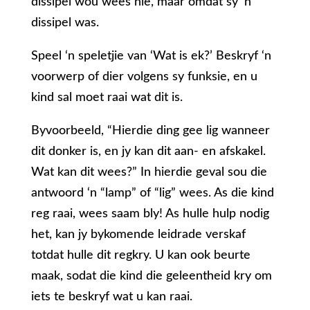
dissipel wou wees nie, maar omdat sy ‘n
dissipel was.
Speel ‘n speletjie van ‘Wat is ek?’ Beskryf ‘n
voorwerp of dier volgens sy funksie, en u
kind sal moet raai wat dit is.
Byvoorbeeld, “Hierdie ding gee lig wanneer
dit donker is, en jy kan dit aan- en afskakel.
Wat kan dit wees?” In hierdie geval sou die
antwoord ‘n “lamp” of “lig” wees. As die kind
reg raai, wees saam bly! As hulle hulp nodig
het, kan jy bykomende leidrade verskaf
totdat hulle dit regkry. U kan ook beurte
maak, sodat die kind die geleentheid kry om
iets te beskryf wat u kan raai.