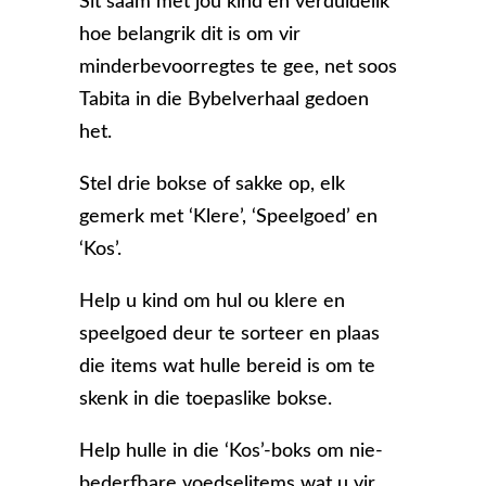
Sit saam met jou kind en verduidelik
hoe belangrik dit is om vir
minderbevoorregtes te gee, net soos
Tabita in die Bybelverhaal gedoen
het.
Stel drie bokse of sakke op, elk
gemerk met ‘Klere’, ‘Speelgoed’ en
‘Kos’.
Help u kind om hul ou klere en
speelgoed deur te sorteer en plaas
die items wat hulle bereid is om te
skenk in die toepaslike bokse.
Help hulle in die ‘Kos’-boks om nie-
bederfbare voedselitems wat u vir