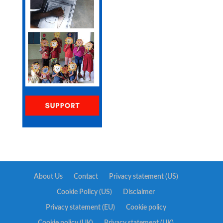
About Us
Contact
Privacy statement (US)
Cookie Policy (US)
Disclaimer
Privacy statement (EU)
Cookie policy