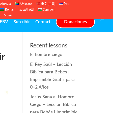
раїнська
Afrikaans
中文 (中国)
ไทย
Romani
اللغة العربية
Cymraeg
ų
Srpski
EBV
Suscribir
Contact
Donaciones
Recent lessons
ir
El hombre ciego
El Rey Saúl – Lección
Bíblica para Bebés |
Imprimible Gratis para
0–2 Años
Jesús Sana al Hombre
Ciego – Lección Bíblica
para Bebés | Imprimible