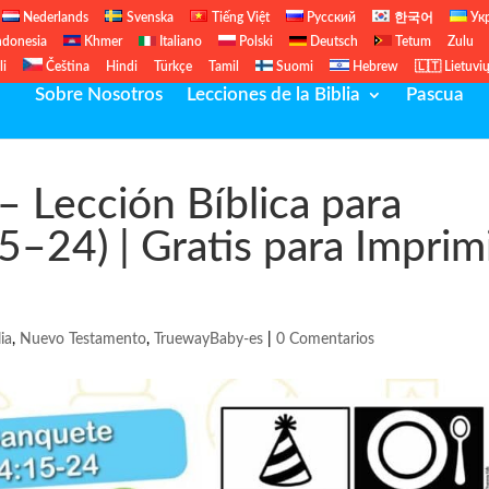
Nederlands
Svenska
Tiếng Việt
Русский
한국어
Ук
ndonesia
Khmer
Italiano
Polski
Deutsch
Tetum
Zulu
li
Čeština
Hindi
Türkçe
Tamil
Suomi
Hebrew
🇱🇹 Lietuvi
Sobre Nosotros
Lecciones de la Biblia
Pascua
– Lección Bíblica para
–24) | Gratis para Imprim
ia
,
Nuevo Testamento
,
TruewayBaby-es
|
0 Comentarios