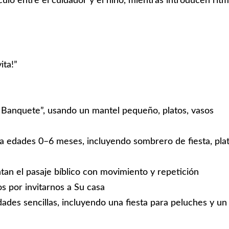
culo entre el cuidador y el niño, mientras introducen rit
ita!”
”
l Banquete”, usando un mantel pequeño, platos, vasos
ara edades 0–6 meses, incluyendo sombrero de fiesta, pla
tan el pasaje bíblico con movimiento y repetición
s por invitarnos a Su casa
dades sencillas, incluyendo una fiesta para peluches y un