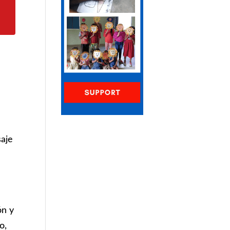
saje
ón y
o,