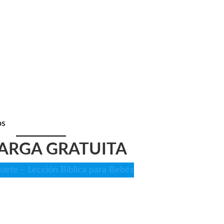
os
ARGA GRATUITA
uete – Lección Bíblica para Bebés