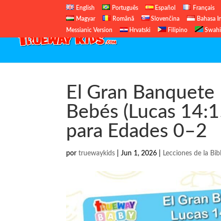
English
Português
Español
Français
Magyar
Română
Slovenčina
Bahasa I
Messianic Version
Hrvatski
Filipino
Swahi
El Gran Banquete 
Bebés (Lucas 14:15
para Edades 0–2
por
truewaykids
|
Jun 1, 2026
|
Lecciones de la Bibl