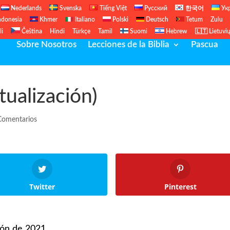
Nederlands
Svenska
Tiếng Việt
Русский
한국어
Ук
ndonesia
Khmer
Italiano
Polski
Deutsch
Tetum
Zulu
li
Čeština
Hindi
Türkçe
Tamil
Suomi
Hebrew
🇱🇹 Lietuvi
Sobre Nosotros
Lecciones de la Biblia
Pascua
ualización)
Comentarios
Twitter
Pinterest
ión de 2021.