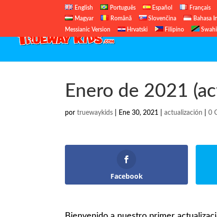
English
Português
Español
Français
Magyar
Română
Slovenčina
Bahasa I
Messianic Version
Hrvatski
Filipino
Swahi
Enero de 2021 (act
por
truewaykids
|
Ene 30, 2021
|
actualización
|
0 
Facebook
Bienvenido a nuestro primer actualizac