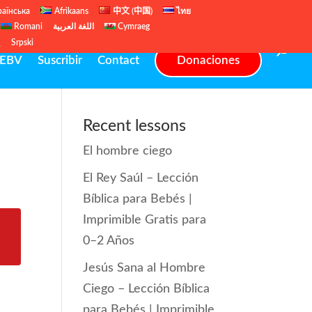
раїнська
Afrikaans
中文 (中国)
ไทย
Romani
اللغة العربية
Cymraeg
ų
Srpski
EBV
Suscribir
Contact
Donaciones
Recent lessons
El hombre ciego
El Rey Saúl – Lección
Bíblica para Bebés |
Imprimible Gratis para
0–2 Años
Jesús Sana al Hombre
Ciego – Lección Bíblica
para Bebés | Imprimible