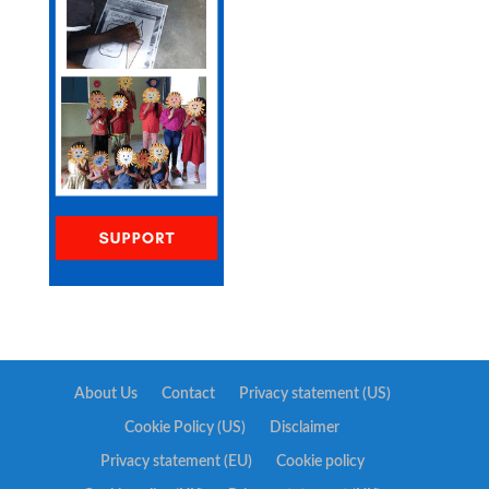
About Us
Contact
Privacy statement (US)
Cookie Policy (US)
Disclaimer
Privacy statement (EU)
Cookie policy