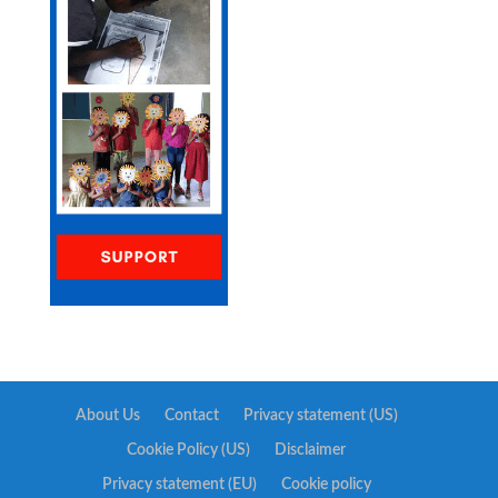
About Us
Contact
Privacy statement (US)
Cookie Policy (US)
Disclaimer
Privacy statement (EU)
Cookie policy