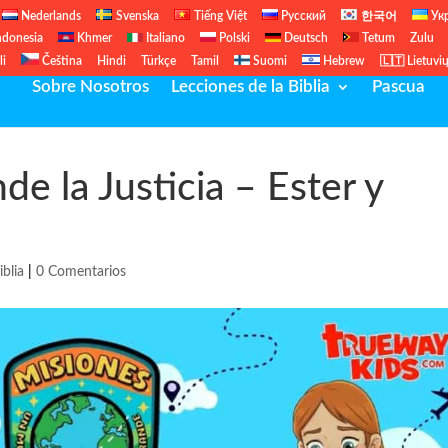
Nederlands
Svenska
Tiếng Việt
Русский
한국어
Ук
ndonesia
Khmer
Italiano
Polski
Deutsch
Tetum
Zulu
li
Čeština
Hindi
Türkçe
Tamil
Suomi
Hebrew
🇱🇹 Lietuvi
Sobre Nosotros
Lecciones de la Biblia
Pascua
de la Justicia – Ester y
iblia
|
0 Comentarios