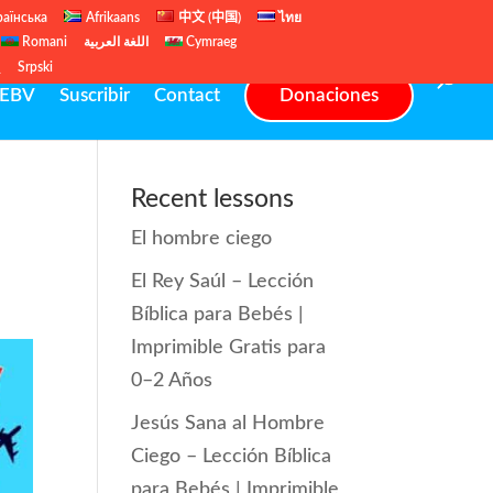
раїнська
Afrikaans
中文 (中国)
ไทย
Romani
اللغة العربية
Cymraeg
ų
Srpski
EBV
Suscribir
Contact
Donaciones
Recent lessons
El hombre ciego
El Rey Saúl – Lección
Bíblica para Bebés |
Imprimible Gratis para
0–2 Años
Jesús Sana al Hombre
Ciego – Lección Bíblica
para Bebés | Imprimible