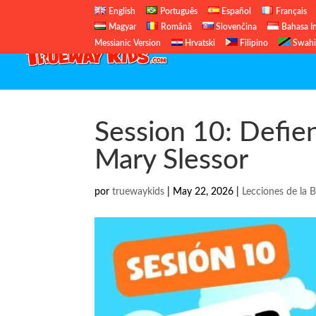
English
Português
Español
Français
Magyar
Română
Slovenčina
Bahasa I
Messianic Version
Hrvatski
Filipino
Swahi
Session 10: Defien
Mary Slessor
por
truewaykids
|
May 22, 2026
|
Lecciones de la B