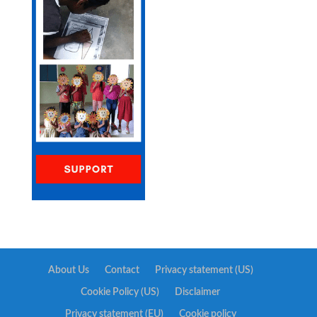
About Us
Contact
Privacy statement (US)
Cookie Policy (US)
Disclaimer
Privacy statement (EU)
Cookie policy