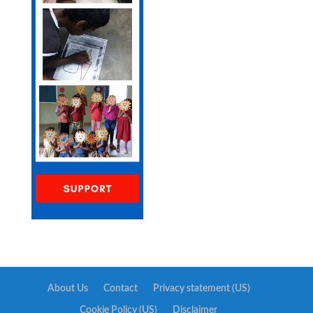
About Us
Contact
Privacy statement (US)
Cookie Policy (US)
Disclaimer