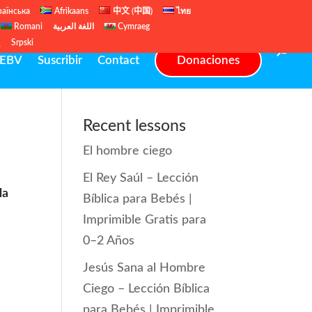
раїнська
Afrikaans
中文 (中国)
ไทย
Romani
اللغة العربية
Cymraeg
ų
Srpski
EBV
Suscribir
Contact
Donaciones
Recent lessons
El hombre ciego
El Rey Saúl – Lección
la
Bíblica para Bebés |
Imprimible Gratis para
0–2 Años
Jesús Sana al Hombre
Ciego – Lección Bíblica
para Bebés | Imprimible