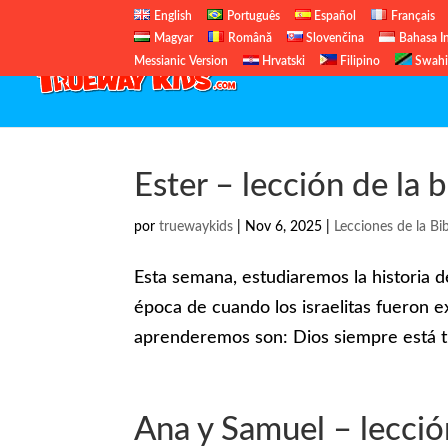
English
Português
Español
Français
Magyar
Română
Slovenčina
Bahasa I
Messianic Version
Hrvatski
Filipino
Swahi
Ester – lección de la b
por
truewaykids
|
Nov 6, 2025
|
Lecciones de la Bib
Esta semana, estudiaremos la historia de
época de cuando los israelitas fueron e
aprenderemos son: Dios siempre está tr
Ana y Samuel – lección