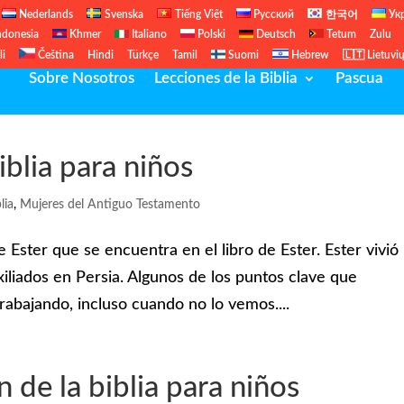
Nederlands
Svenska
Tiếng Việt
Русский
한국어
Ук
ndonesia
Khmer
Italiano
Polski
Deutsch
Tetum
Zulu
li
Čeština
Hindi
Türkçe
Tamil
Suomi
Hebrew
🇱🇹 Lietuvi
Sobre Nosotros
Lecciones de la Biblia
Pascua
iblia para niños
lia
,
Mujeres del Antiguo Testamento
 Ester que se encuentra en el libro de Ester. Ester vivió 
xiliados en Persia. Algunos de los puntos clave que
abajando, incluso cuando no lo vemos....
 de la biblia para niños