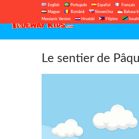
English
Português
Español
Français
Magyar
Română
Slovenčina
Bahasa I
Messianic Version
Hrvatski
Filipino
Swahi
Le sentier de Pâq