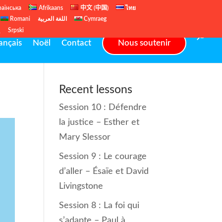
раїнська
Afrikaans
中文 (中国)
ไทย
Romani
اللغة العربية
Cymraeg
ų
Srpski
ançais
Noël
Contact
Nous soutenir
Recent lessons
Session 10 : Défendre
la justice – Esther et
Mary Slessor
Session 9 : Le courage
d’aller – Ésaïe et David
Livingstone
Session 8 : La foi qui
s’adapte – Paul à