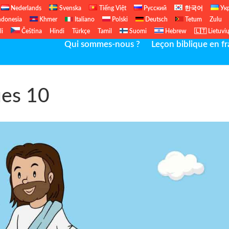
Nederlands
Svenska
Tiếng Việt
Русский
한국어
Ук
ndonesia
Khmer
Italiano
Polski
Deutsch
Tetum
Zulu
li
Čeština
Hindi
Türkçe
Tamil
Suomi
Hebrew
🇱🇹 Lietuvi
Qui sommes-nous ?
Leçon biblique en fr
ues 10