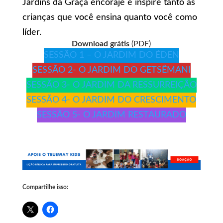
Jardins da Graça encoraje e inspire tanto as
crianças que você ensina quanto você como
líder.
Download grátis
(PDF)
SESSÃO 1 – O JARDIM DO ÉDEN
SESSÃO 2- O JARDIM DO GETSÊMANI
SESSÃO 3- O JARDIM DA RESSURREIÇÃO
SESSÃO 4- O JARDIM DO CRESCIMENTO
SESSÃO 5- O JARDIM RESTAURADO
Compartilhe isso: