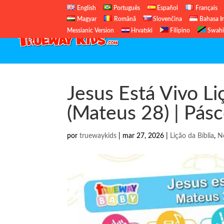
English
Português
Español
Français
Magyar
Română
Slovenčina
Bahasa I
Messianic Version
Hrvatski
Filipino
Swahi
Jesus Está Vivo Li
(Mateus 28) | Pás
por
truewaykids
|
mar 27, 2026
|
Lição da Bíblia
,
N