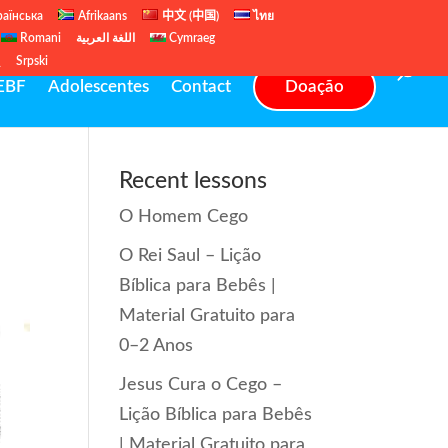
раїнська
Afrikaans
中文 (中国)
ไทย
Romani
اللغة العربية
Cymraeg
ų
Srpski
EBF
Adolescentes
Contact
Doação
Recent lessons
O Homem Cego
O Rei Saul – Lição
Bíblica para Bebês |
Material Gratuito para
0–2 Anos
Jesus Cura o Cego –
Lição Bíblica para Bebês
| Material Gratuito para