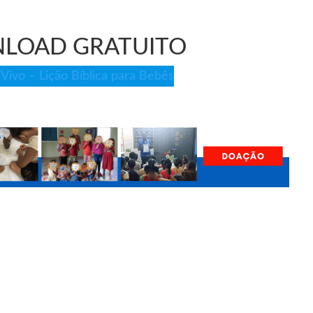
LOAD GRATUITO
 Vivo – Lição Bíblica para Bebês