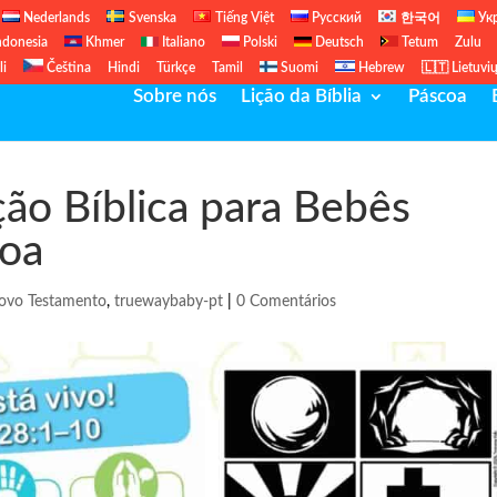
Nederlands
Svenska
Tiếng Việt
Русский
한국어
Ук
ndonesia
Khmer
Italiano
Polski
Deutsch
Tetum
Zulu
li
Čeština
Hindi
Türkçe
Tamil
Suomi
Hebrew
🇱🇹 Lietuvi
Sobre nós
Lição da Bíblia
Páscoa
ção Bíblica para Bebês
coa
ovo Testamento
,
truewaybaby-pt
|
0 Comentários