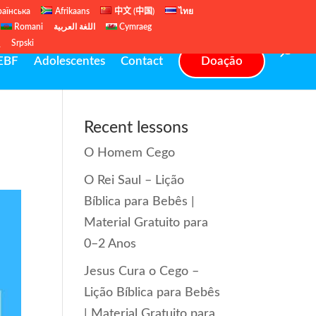
раїнська
Afrikaans
中文 (中国)
ไทย
Romani
اللغة العربية
Cymraeg
ų
Srpski
EBF
Adolescentes
Contact
Doação
Recent lessons
O Homem Cego
O Rei Saul – Lição
Bíblica para Bebês |
Material Gratuito para
0–2 Anos
Jesus Cura o Cego –
Lição Bíblica para Bebês
| Material Gratuito para