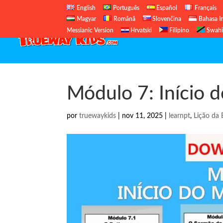
English
Português
Español
Français
Magyar
Română
Slovenčina
Bahasa I
Messianic Version
Hrvatski
Filipino
Swahi
Módulo 7: Início d
por
truewaykids
|
nov 11, 2025
|
learnpt
,
Lição da 