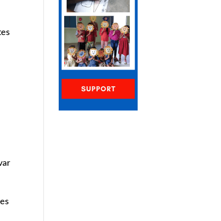
tes
var
hes