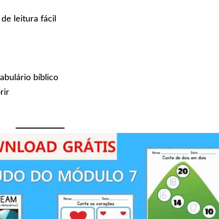
de leitura fácil
bulário bíblico
rir
a