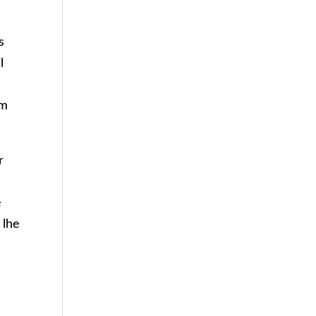
s
l
um
r
e
 lhe