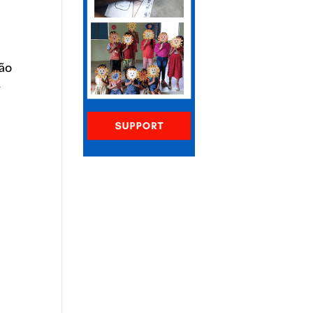
ção
r