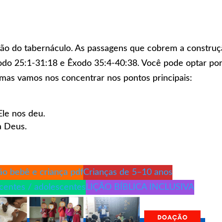
ão do tabernáculo. As passagens que cobrem a constru
odo 25:1-31:18 e Êxodo 35:4-40:38. Você pode optar po
 mas vamos nos concentrar nos pontos principais:
le nos deu.
a Deus.
ão bebê e criança pdf
Crianças de 5–10 anos
scentes / adolescentes
LIÇÃO BÍBLICA INCLUSIVA