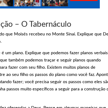
lição – O Tabernáculo
 do que Moisés recebeu no Monte Sinai. Explique que D
.
 é um plano. Explique que podemos fazer planos verbais
 que também podemos traçar e seguir planos quando
para fazer com seu filho. Existem muitos planos de
tre ao seu filho os passos do plano como você faz. Apon
ntando fazer; você precisa seguir os passos como eles sã
nha passos muito específicos a seguir para a construção 
el fez oferendas a Deus. Pense em algumas maneiras que