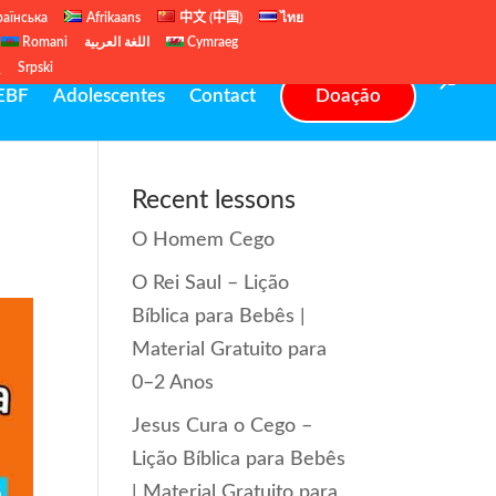
раїнська
Afrikaans
中文 (中国)
ไทย
Romani
اللغة العربية
Cymraeg
ų
Srpski
EBF
Adolescentes
Contact
Doação
Recent lessons
O Homem Cego
O Rei Saul – Lição
Bíblica para Bebês |
Material Gratuito para
0–2 Anos
Jesus Cura o Cego –
Lição Bíblica para Bebês
| Material Gratuito para