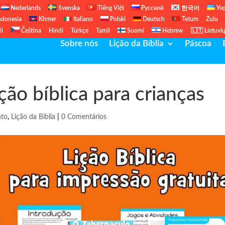
Nederlands
Svenska
Tiếng Việt
Русский
한국어
Ук
ndonesia
Khmer
Italiano
Polski
Deutsch
Tetum
Zulu
li
Čeština
Hindi
Türkçe
Tamil
Suomi
Hebrew
🇱🇹 Lietuvi
Sobre nós
Lição da Bíblia
Páscoa
ção bíblica para crianças
nto
,
Lição da Bíblia
|
0 Comentários