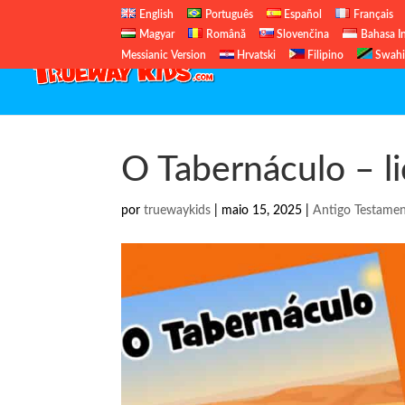
English
Português
Español
Français
Magyar
Română
Slovenčina
Bahasa I
Messianic Version
Hrvatski
Filipino
Swahi
O Tabernáculo – li
por
truewaykids
|
maio 15, 2025
|
Antigo Testame