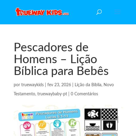
Pescadores de
Homens – Lição
Bíblica para Bebês
por
truewaykids
|
fev 23, 2026
|
Lição da Bíblia
,
Novo
Testamento
,
truewaybaby-pt
|
0 Comentários