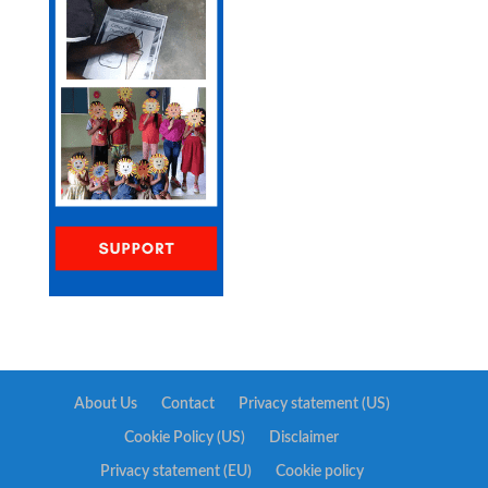
About Us
Contact
Privacy statement (US)
Cookie Policy (US)
Disclaimer
Privacy statement (EU)
Cookie policy