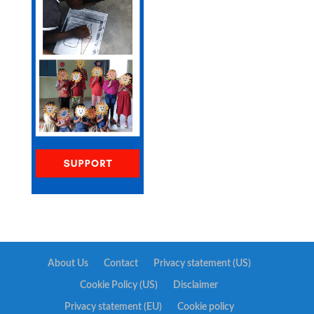
About Us
Contact
Privacy statement (US)
Cookie Policy (US)
Disclaimer
Privacy statement (EU)
Cookie policy