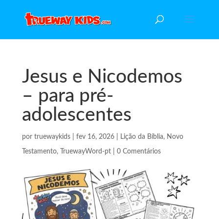
Jesus e Nicodemos
– para pré-
adolescentes
por
truewaykids
|
fev 16, 2026
|
Lição da Bíblia
,
Novo
Testamento
,
TruewayWord-pt
|
0 Comentários