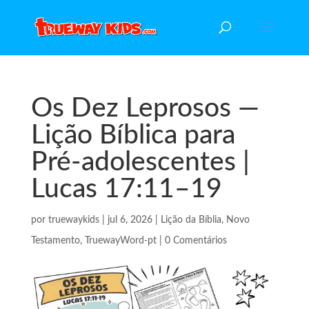
Os Dez Leprosos —
Lição Bíblica para
Pré-adolescentes |
Lucas 17:11–19
por
truewaykids
|
jul 6, 2026
|
Lição da Bíblia
,
Novo
Testamento
,
TruewayWord-pt
|
0 Comentários